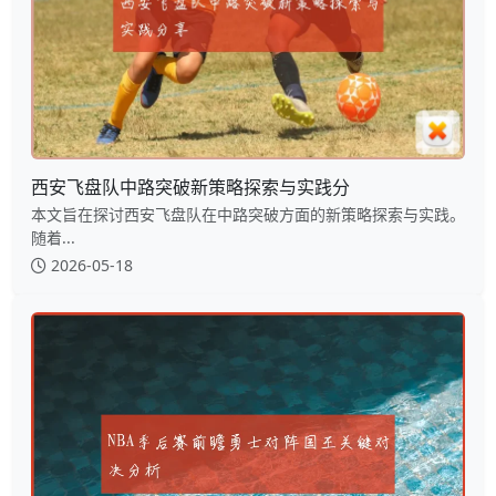
西安飞盘队中路突破新策略探索与实践分
本文旨在探讨西安飞盘队在中路突破方面的新策略探索与实践。
随着...
2026-05-18