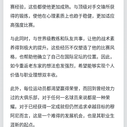
赛经验，这些都使他更加成熟。与顶级对手交锋所获
得的锻炼，使他在心理素质上也趋于稳健，更加适应
高强度比赛。
与此同时，与世界级教练和队友共事，让他的战术素
养得到极大的提升。这些经历不仅塑造了他的比赛风
格，也帮助他确立了自己在国际足坛的位置。因此，
如今重返老东家的想法愈发强烈，希望能够实现个人
价值与职业理想双丰收。
此外，每位运动员都渴望赢得荣誉，而回到曾经效力
过的大俱乐部，对于任何一名球员来说都是一种荣
耀。对于已经获得一定成就但仍然追求卓越目标的穆
阿尼而言，这是一个难得的发展机会，也是其职业生
涯新的起点。