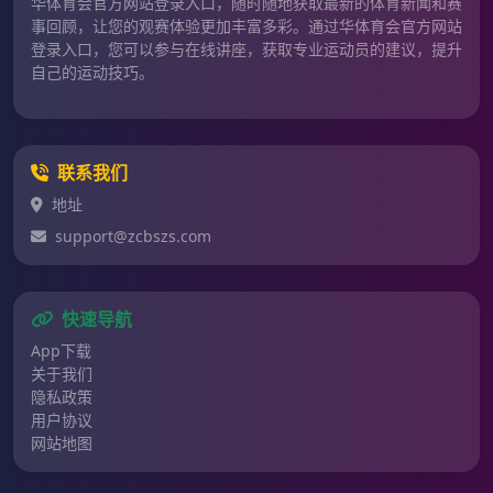
华体育会官方网站登录入口，随时随地获取最新的体育新闻和赛
事回顾，让您的观赛体验更加丰富多彩。通过华体育会官方网站
登录入口，您可以参与在线讲座，获取专业运动员的建议，提升
自己的运动技巧。
联系我们
地址
support@zcbszs.com
快速导航
App下载
关于我们
隐私政策
用户协议
网站地图