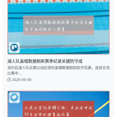
湖人队盖帽数据刷新赛季纪录关键防守成
洛杉矶湖人队近期以创纪录的盖帽数据掀起防守风暴，连续五场
比赛中...
2026-05-08